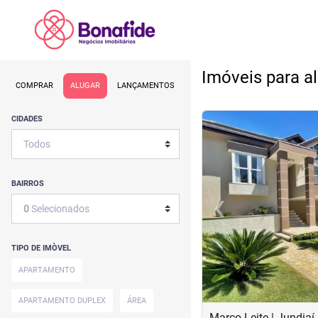
Imóveis para a
COMPRAR
ALUGAR
LANÇAMENTOS
<
<
<
<
CIDADES
BAIRROS
‹
0
Selecionados
Previous
TIPO DE IMÒVEL
APARTAMENTO
APARTAMENTO DUPLEX
ÁREA
Marco Leite | Jundiaí