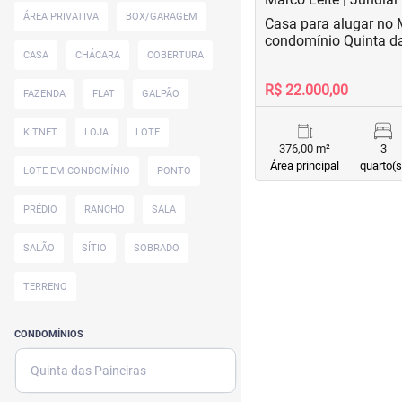
ÁREA PRIVATIVA
BOX/GARAGEM
Casa para alugar no 
condomínio Quinta da
CASA
CHÁCARA
COBERTURA
R$ 22.000,00
FAZENDA
FLAT
GALPÃO
KITNET
LOJA
LOTE
376,00 m²
3
Área principal
quarto(s
LOTE EM CONDOMÍNIO
PONTO
PRÉDIO
RANCHO
SALA
SALÃO
SÍTIO
SOBRADO
TERRENO
CONDOMÍNIOS
Quinta das Paineiras