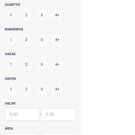
QUARTOS
1
2
3
4+
BANHEIROS
1
2
3
4+
VAGAS
1
2
3
4+
SUITES
1
2
3
4+
VALOR
-
ÁREA