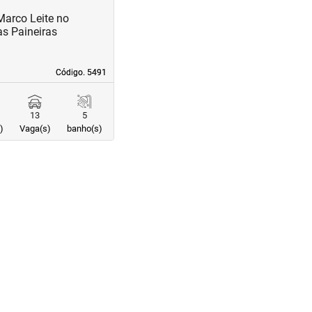
Marco Leite no
s Paineiras
Código. 5491
Código. 5491
13
5
)
Vaga(s)
banho(s)