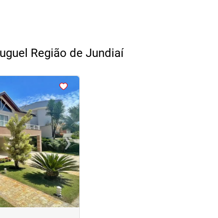
luguel Região de Jundiaí
›
Next