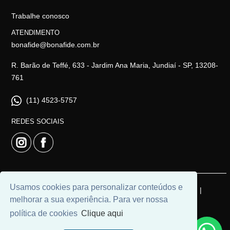
Trabalhe conosco
ATENDIMENTO
bonafide@bonafide.com.br
R. Barão de Teffé, 633 - Jardim Ana Maria, Jundiaí - SP, 13208-
761
(11) 4523-5757
REDES SOCIAIS
Usamos cookies para personalizar conteúdos e
© 2026 | Bonafide Negócios Imobiliários | CRECI: 16744-J |
melhorar a sua experiência. Para ver nossa
Desenvolvido por
Universal Software.
política de cookies
Clique aqui