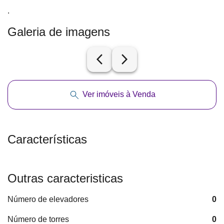
.
Galeria de imagens
arrow_back_ios_new
arrow_forward_ios
Ver imóveis à Venda
Características
Outras caracteristicas
Número de elevadores
0
Número de torres
0