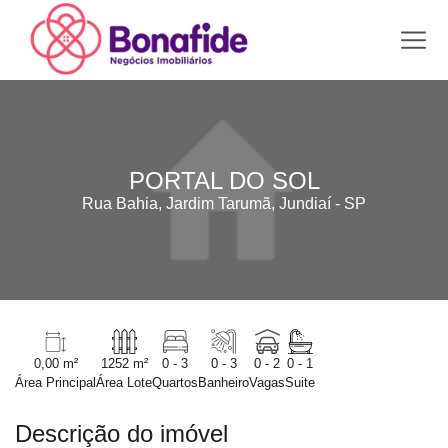
PORTAL DO SOL
Rua Bahia, Jardim Tarumã, Jundiaí - SP
0,00 m²
1252 m²
0 - 3
0 - 3
0 - 2
0 - 1
Área Principal
Área Lote
Quartos
Banheiro
Vagas
Suite
Descrição do imóvel