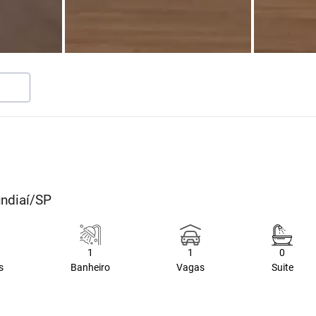
undiaí/SP
1
1
0
s
Banheiro
Vagas
Suite