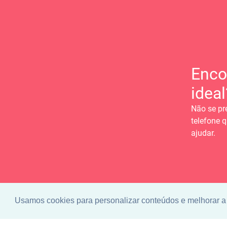
Enco
ideal
Não se pr
telefone q
ajudar.
Usamos cookies para personalizar conteúdos e melhorar a 