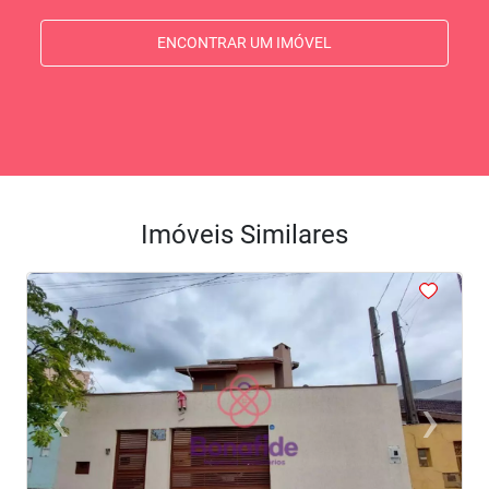
ENCONTRAR UM IMÓVEL
Imóveis Similares
<
<
<
<
<
‹
›
Previous
Next