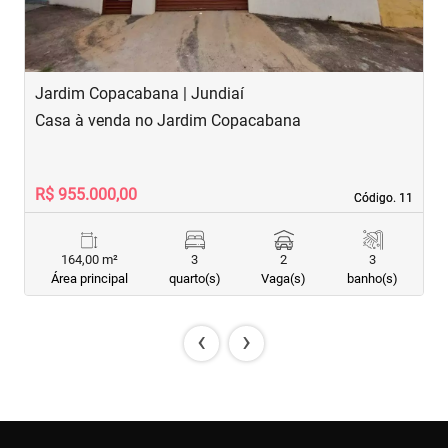
Jardim Copacabana | Jundiaí
J
Casa à venda no Jardim Copacabana
C
R$ 955.000,00
R
Código. 11
Código. 11
164,00 m²
3
2
3
Área principal
quarto(s)
Vaga(s)
banho(s)
‹
›