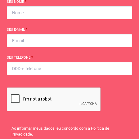
SEU NOME
*
SEU E-MAIL
*
SEU TELEFONE
*
Ao informar meus dados, eu concordo com a
Política de
Privacidade
.