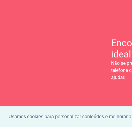
Enco
ideal
Não se pr
telefone q
ajudar.
Usamos cookies para personalizar conteúdos e melhorar a 