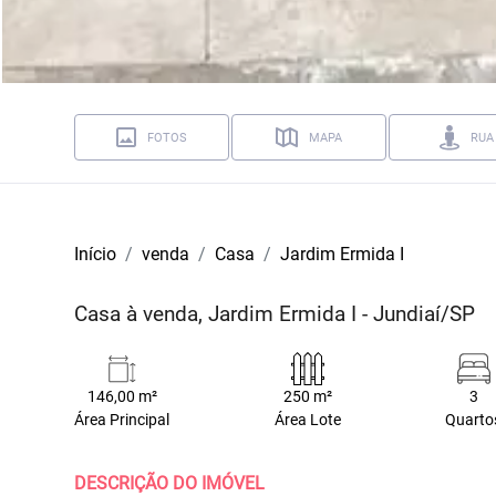
FOTOS
MAPA
RUA
Início
venda
Casa
Jardim Ermida I
Casa à venda, Jardim Ermida I - Jundiaí/SP
146,00 m²
250 m²
3
Área Principal
Área Lote
Quarto
DESCRIÇÃO DO IMÓVEL