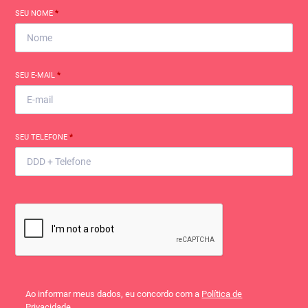
SEU NOME
*
SEU E-MAIL
*
SEU TELEFONE
*
Ao informar meus dados, eu concordo com a
Política de
Privacidade
.