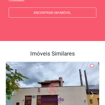
ENCONTRAR UM IMÓVEL
Imóveis Similares
<
<
<
<
<
‹
›
Previous
Next