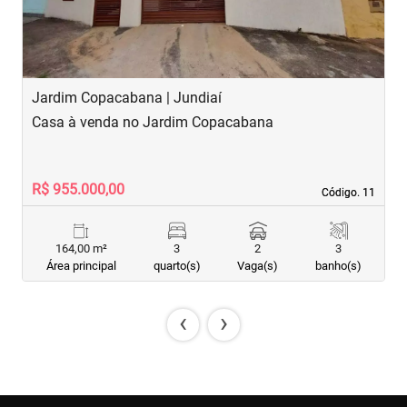
Jardim Copacabana | Jundiaí
J
Casa à venda no Jardim Copacabana
C
R$ 955.000,00
R
Código. 11
Código. 11
164,00 m²
3
2
3
Área principal
quarto(s)
Vaga(s)
banho(s)
‹
›