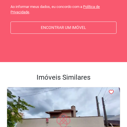
Ao informar meus dados, eu concordo com a
Política de
Privacidade
.
ENCONTRAR UM IMÓVEL
Imóveis Similares
<
<
<
<
<
‹
›