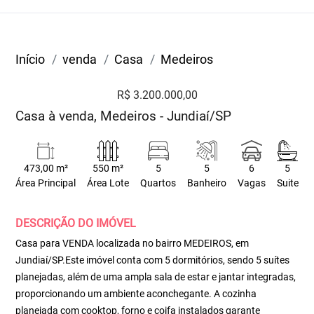
Início
venda
Casa
Medeiros
R$ 3.200.000,00
Casa à venda, Medeiros - Jundiaí/SP
473,00 m²
550 m²
5
5
6
5
Área Principal
Área Lote
Quartos
Banheiro
Vagas
Suite
DESCRIÇÃO DO IMÓVEL
Casa para VENDA localizada no bairro MEDEIROS, em
Jundiaí/SP.Este imóvel conta com 5 dormitórios, sendo 5 suítes
planejadas, além de uma ampla sala de estar e jantar integradas,
proporcionando um ambiente aconchegante. A cozinha
planejada com cooktop, forno e coifa instalados garante