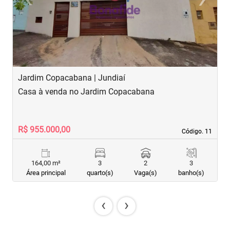
Previous
Next
Jardim Copacabana | Jundiaí
J
Casa à venda no Jardim Copacabana
C
R$ 955.000,00
R
Código. 11
Código. 11
164,00 m²
3
2
3
Área principal
quarto(s)
Vaga(s)
banho(s)
‹
›