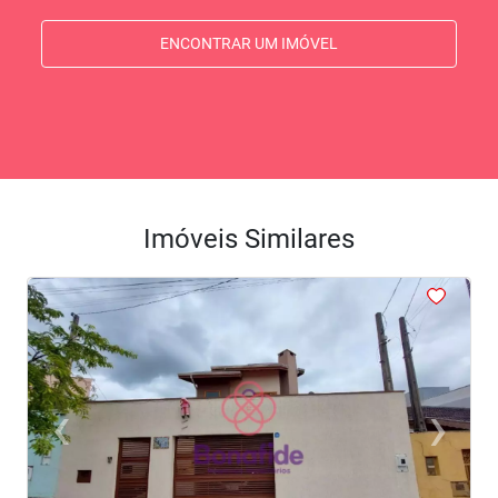
ENCONTRAR UM IMÓVEL
Imóveis Similares
<
<
<
<
<
‹
›
Previous
Next