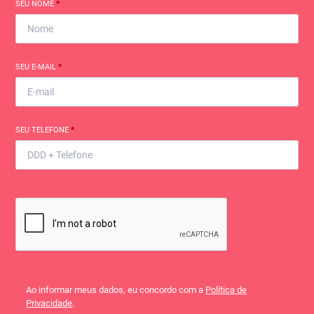
SEU NOME
*
SEU E-MAIL
*
SEU TELEFONE
*
Ao informar meus dados, eu concordo com a
Política de
Privacidade
.