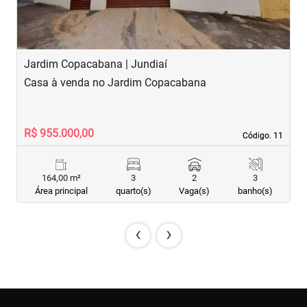
Jardim Copacabana | Jundiaí
J
Casa à venda no Jardim Copacabana
C
R$ 955.000,00
R
Código. 11
Código. 11
164,00 m²
3
2
3
Área principal
quarto(s)
Vaga(s)
banho(s)
‹
›