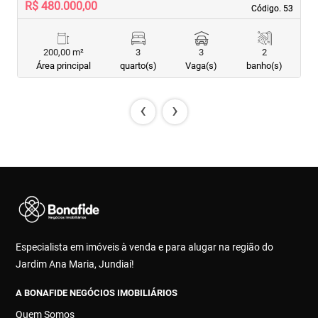
R$ 480.000,00
R
Código. 53
Código. 53
200,00 m²
3
3
2
Área principal
quarto(s)
Vaga(s)
banho(s)
‹
›
Especialista em imóveis à venda e para alugar na região do
Jardim Ana Maria, Jundiaí!
A BONAFIDE NEGÓCIOS IMOBILIÁRIOS
Quem Somos