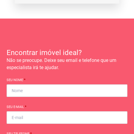
Encontrar imóvel ideal?
Não se preocupe. Deixe seu email e telefone que um
especialista irá te ajudar.
SEU NOME
*
SEU E-MAIL
*
SEU TELEFONE
*