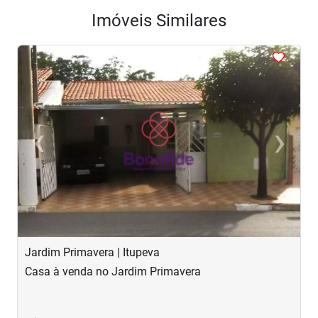
Imóveis Similares
<
<
<
<
<
‹
›
Previous
Next
Jardim Primavera | Itupeva
R
Casa à venda no Jardim Primavera
C