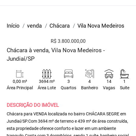
Início
venda
Chácara
Vila Nova Medeiros
R$ 3.800.000,00
Chácara à venda, Vila Nova Medeiros -
Jundiaí/SP
0,00 m²
3694 m²
3
4
14
1
Área Principal
Área Lote
Quartos
Banheiro
Vagas
Suite
DESCRIÇÃO DO IMÓVEL
Chácara para VENDA localizada no bairro CHÁCARA SEGRE em
Jundiaí/SP.Com 3694 m² de terreno e 439 m² de área construída,
esta propriedade oferece conforto e lazer em um ambiente
tranquilo.Conta com 3 dormitórios, sendo 1 suíte, banheiro social