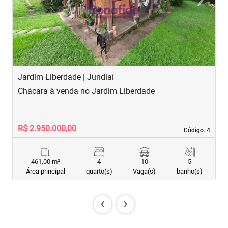
Previous
Next
Jardim Liberdade | Jundiaí
V
Chácara à venda no Jardim Liberdade
C
R$ 2.950.000,00
R
Código. 4
Código. 4
461,00 m²
4
10
5
Área principal
quarto(s)
Vaga(s)
banho(s)
‹
›