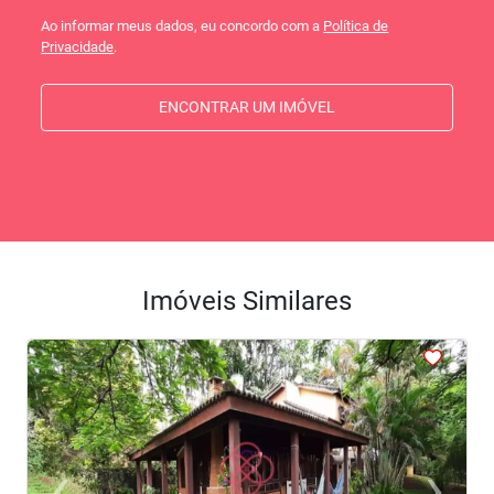
Ao informar meus dados, eu concordo com a
Política de
Privacidade
.
ENCONTRAR UM IMÓVEL
Imóveis Similares
<
<
<
<
<
‹
›