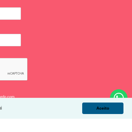
ordo com
i
Aceito
EL