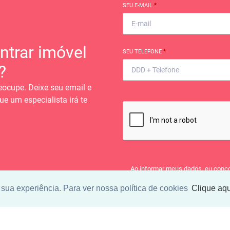
SEU E-MAIL
*
ntrar imóvel
SEU TELEFONE
*
?
eocupe. Deixe seu email e
ue um especialista irá te
Ao informar meus dados, eu conc
a
Política de Privacidade
.
sua experiência. Para ver nossa política de cookies
Clique aqu
ENCONTRAR UM IMÓV