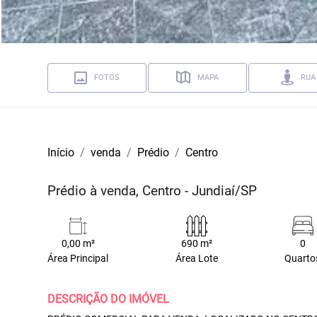
FOTOS
MAPA
RUA
Início
venda
Prédio
Centro
Prédio à venda, Centro - Jundiaí/SP
0,00 m²
690 m²
0
Área Principal
Área Lote
Quarto
DESCRIÇÃO DO IMÓVEL