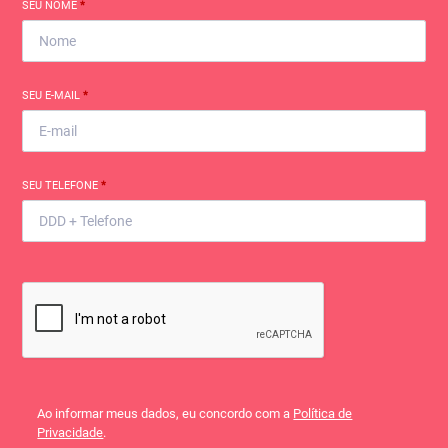
SEU NOME
*
SEU E-MAIL
*
SEU TELEFONE
*
Ao informar meus dados, eu concordo com a
Política de
Privacidade
.