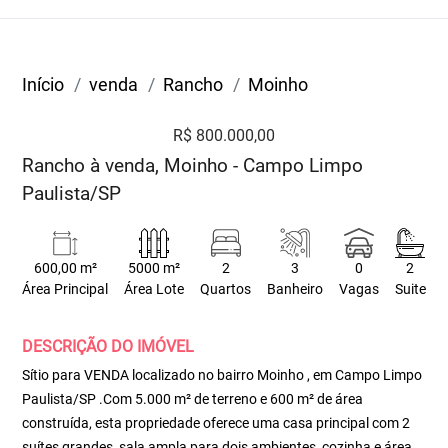
Início
venda
Rancho
Moinho
R$ 800.000,00
Rancho à venda, Moinho - Campo Limpo
Paulista/SP
600,00 m²
5000 m²
2
3
0
2
Área Principal
Área Lote
Quartos
Banheiro
Vagas
Suite
DESCRIÇÃO DO IMÓVEL
Sítio para VENDA localizado no bairro Moinho , em Campo Limpo
Paulista/SP .Com 5.000 m² de terreno e 600 m² de área
construída, esta propriedade oferece uma casa principal com 2
suítes grandes, sala ampla para dois ambientes, cozinha e área