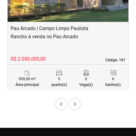
Pau Arcado | Campo Limpo Paulista
J
Rancho à venda no Pau Arcado
R
R$ 2.050.000,00
R
Código. 197
Código. 197
500,00 m²
5
6
6
Área principal
quarto(s)
Vaga(s)
banho(s)
‹
›