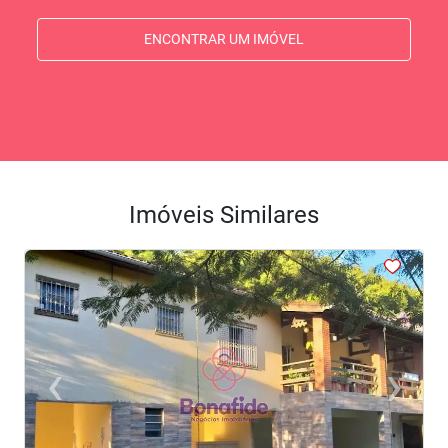
ENCONTRAR UM IMÓVEL
Imóveis Similares
<
<
<
<
<
‹
›
Previous
Next