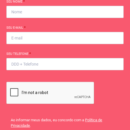
SEU NOME
*
SEU E-MAIL
*
SEU TELEFONE
*
Ao informar meus dados, eu concordo com a
Política de
Privacidade
.