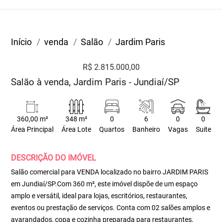
Início
venda
Salão
Jardim Paris
R$ 2.815.000,00
Salão à venda, Jardim Paris - Jundiaí/SP
360,00 m²
348 m²
0
6
0
0
Área Principal
Área Lote
Quartos
Banheiro
Vagas
Suite
DESCRIÇÃO DO IMÓVEL
Salão comercial para VENDA localizado no bairro JARDIM PARIS
em Jundiaí/SP.Com 360 m², este imóvel dispõe de um espaço
amplo e versátil, ideal para lojas, escritórios, restaurantes,
eventos ou prestação de serviços. Conta com 02 salões amplos e
avarandados, copa e cozinha preparada para restaurantes,