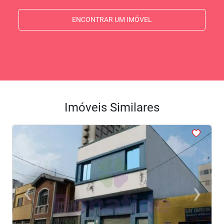
ENCONTRAR UM IMÓVEL
Imóveis Similares
<
<
<
<
<
‹
›
Previous
Next