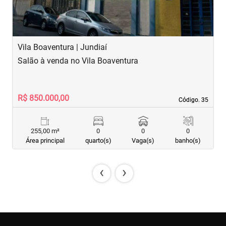
Vila Boaventura | Jundiaí
C
Salão à venda no Vila Boaventura
S
R$ 850.000,00
R
Código. 35
Código. 35
255,00 m²
0
0
0
Área principal
quarto(s)
Vaga(s)
banho(s)
‹
›