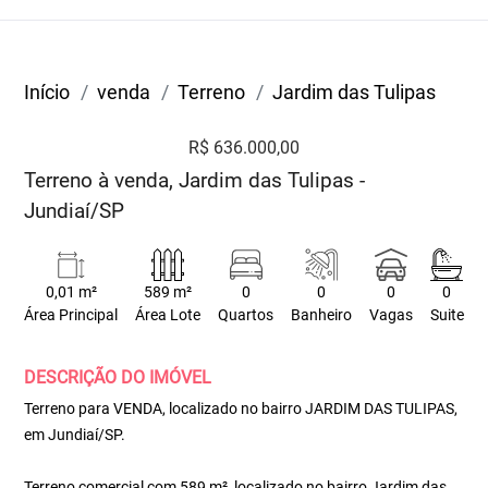
Início
venda
Terreno
Jardim das Tulipas
R$ 636.000,00
Terreno à venda, Jardim das Tulipas -
Jundiaí/SP
0,01 m²
589 m²
0
0
0
0
Área Principal
Área Lote
Quartos
Banheiro
Vagas
Suite
DESCRIÇÃO DO IMÓVEL
Terreno para VENDA, localizado no bairro JARDIM DAS TULIPAS,
em Jundiaí/SP.
Terreno comercial com 589 m², localizado no bairro Jardim das