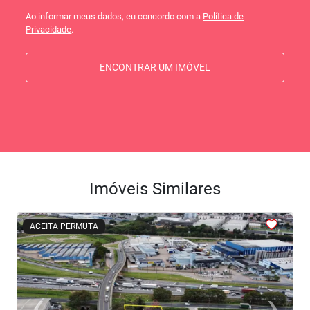
Ao informar meus dados, eu concordo com a
Política de
Privacidade
.
ENCONTRAR UM IMÓVEL
Imóveis Similares
<
<
<
<
<
ACEITA PERMUTA
‹
›