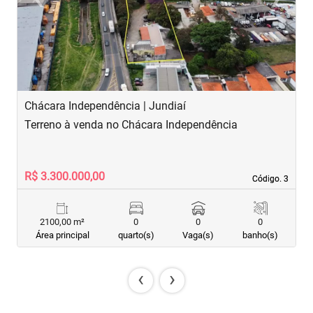
Previous
Next
Chácara Independência | Jundiaí
J
Terreno à venda no Chácara Independência
T
R$ 3.300.000,00
R
Código. 3
Código. 3
2100,00 m²
0
0
0
Área principal
quarto(s)
Vaga(s)
banho(s)
‹
›