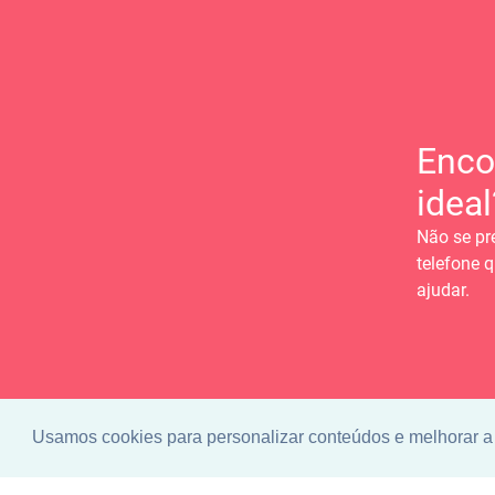
Enco
ideal
Não se pr
telefone q
ajudar.
Usamos cookies para personalizar conteúdos e melhorar a 