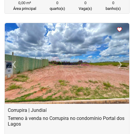
0,00 m²
0
0
0
Área principal
quarto(s)
Vaga(s)
banho(s)
<
<
<
<
‹
›
Previous
Next
Corrupira | Jundiaí
Terreno à venda no Corrupira no condomínio Portal dos
Lagos