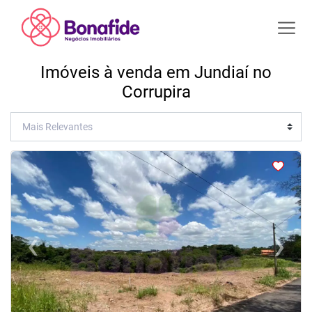
Imóveis à venda em Jundiaí no
Corrupira
<
<
<
<
‹
›
Previous
Next