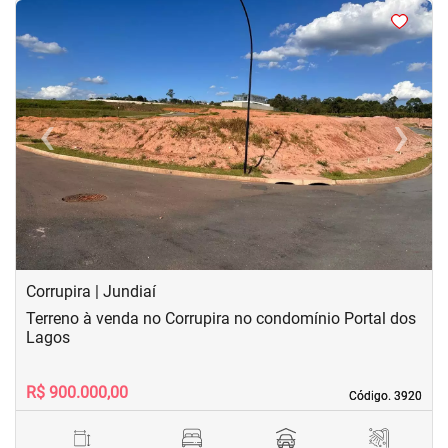
<
<
<
<
‹
›
Previous
Next
Corrupira | Jundiaí
Terreno à venda no Corrupira no condomínio Portal dos
Lagos
R$ 900.000,00
Código. 3920
Código. 3920