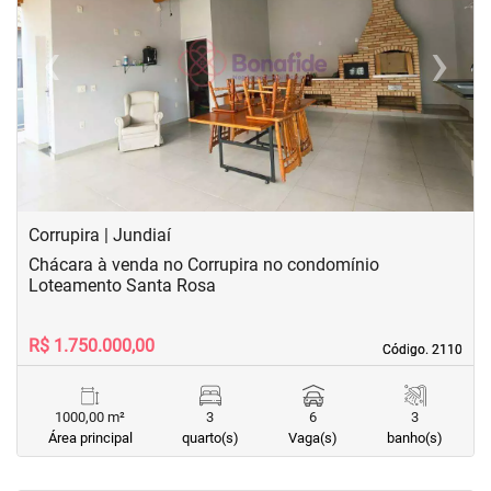
‹
›
Previous
Next
Corrupira | Jundiaí
Chácara à venda no Corrupira no condomínio
Loteamento Santa Rosa
R$ 1.750.000,00
Código. 2110
Código. 2110
1000,00 m²
3
6
3
Área principal
quarto(s)
Vaga(s)
banho(s)