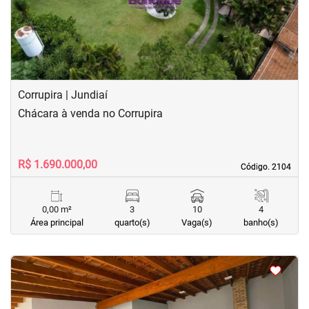
Corrupira | Jundiaí
Chácara à venda no Corrupira
R$ 1.690.000,00
Código. 2104
Código. 2104
0,00 m²
3
10
4
Área principal
quarto(s)
Vaga(s)
banho(s)
<
<
<
<