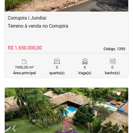
Corrupira | Jundiaí
Terreno à venda no Corrupira
R$ 1.650.000,00
Código. 1295
Código. 1295
7450,00 m²
0
0
0
Área principal
quarto(s)
Vaga(s)
banho(s)
<
<
<
<
‹
›
Previous
Next