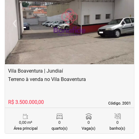
‹
›
Previous
Next
Vila Boaventura | Jundiaí
Terreno à venda no Vila Boaventura
R$ 3.500.000,00
Código. 2001
Código. 2001
0,00 m²
0
0
0
Área principal
quarto(s)
Vaga(s)
banho(s)