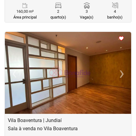
160,00 m²
2
3
4
Área principal
quarto(s)
Vaga(s)
banho(s)
<
<
<
<
‹
›
Previous
Next
Vila Boaventura | Jundiaí
Sala à venda no Vila Boaventura