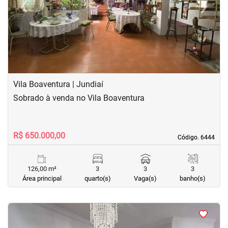
‹
›
Previous
Next
Vila Boaventura | Jundiaí
Sobrado à venda no Vila Boaventura
R$ 650.000,00
Código. 6444
Código. 6444
126,00 m²
3
3
3
Área principal
quarto(s)
Vaga(s)
banho(s)
<
<
<
<