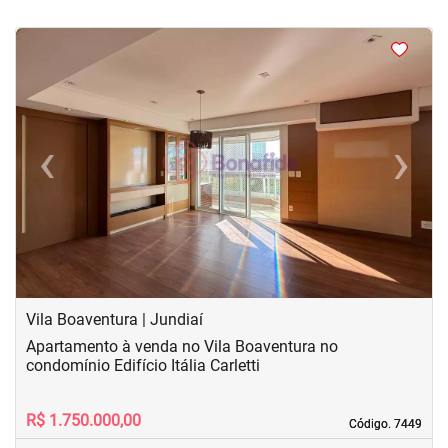
<
<
<
<
‹
›
Previous
Next
Vila Boaventura | Jundiaí
Apartamento à venda no Vila Boaventura no
condomínio Edifício Itália Carletti
R$ 1.750.000,00
Código. 7449
Código. 7449