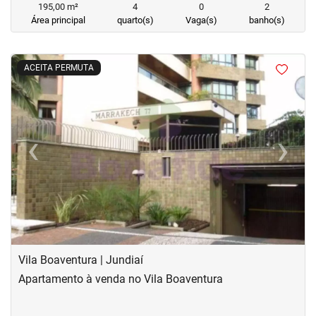
195,00 m²
4
0
2
Área principal
quarto(s)
Vaga(s)
banho(s)
<
<
<
<
ACEITA PERMUTA
‹
›
Previous
Next
Vila Boaventura | Jundiaí
Apartamento à venda no Vila Boaventura