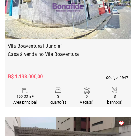
Previous
Next
Vila Boaventura | Jundiaí
Casa à venda no Vila Boaventura
R$ 1.193.000,00
Código. 1947
Código. 1947
160,00 m²
3
0
3
Área principal
quarto(s)
Vaga(s)
banho(s)
<
<
<
<