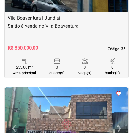
Vila Boaventura | Jundiaí
Salão à venda no Vila Boaventura
R$ 850.000,00
Código. 35
Código. 35
255,00 m²
0
0
0
Área principal
quarto(s)
Vaga(s)
banho(s)
<
<
<
<
‹
›
Previous
Next