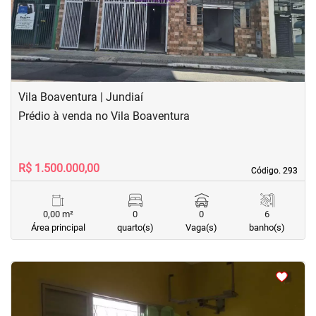
Vila Boaventura | Jundiaí
Prédio à venda no Vila Boaventura
R$ 1.500.000,00
Código. 293
Código. 293
0,00 m²
0
0
6
Área principal
quarto(s)
Vaga(s)
banho(s)
<
<
<
<