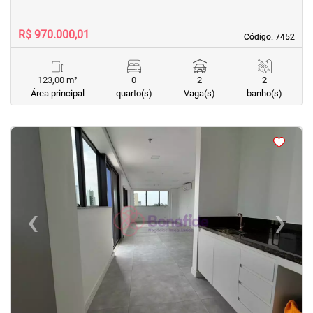
R$ 970.000,01
Código. 7452
Código. 7452
123,00 m²
0
2
2
Área principal
quarto(s)
Vaga(s)
banho(s)
<
<
<
<
‹
›
Previous
Next