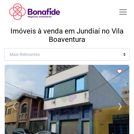
Imóveis à venda em Jundiaí no Vila
Boaventura
<
<
<
<
‹
›
Previous
Next