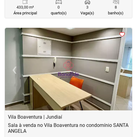
433,00 m²
0
3
8
Área principal
quarto(s)
Vaga(s)
banho(s)
<
<
<
<
‹
›
Previous
Next
Vila Boaventura | Jundiaí
Sala à venda no Vila Boaventura no condomínio SANTA
ANGELA