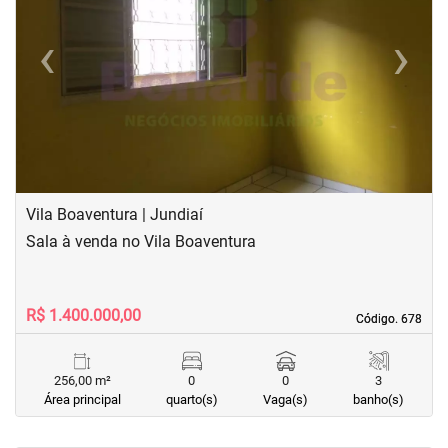
‹
›
Previous
Next
Vila Boaventura | Jundiaí
Sala à venda no Vila Boaventura
R$ 1.400.000,00
Código. 678
Código. 678
256,00 m²
0
0
3
Área principal
quarto(s)
Vaga(s)
banho(s)