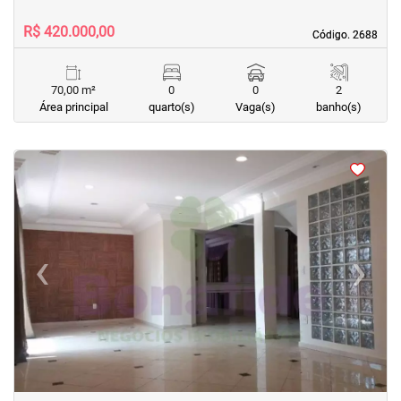
R$ 420.000,00
Código. 2688
Código. 2688
70,00 m²
0
0
2
Área principal
quarto(s)
Vaga(s)
banho(s)
<
<
<
<
‹
›
Previous
Next