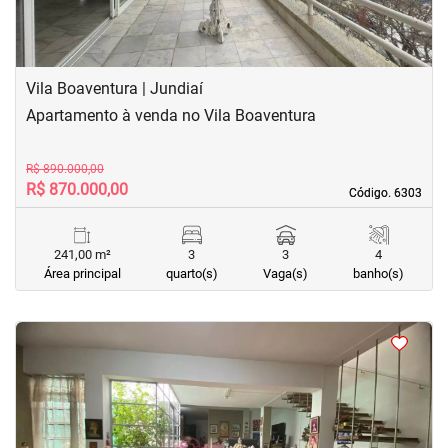
Vila Boaventura | Jundiaí
Apartamento à venda no Vila Boaventura
R$ 890.000,00
R$ 870.000,00
Código. 6303
Código. 6303
241,00 m²
3
3
4
Área principal
quarto(s)
Vaga(s)
banho(s)
<
<
<
<