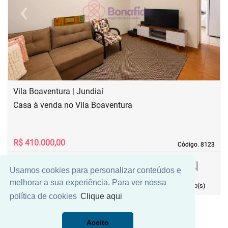
‹
›
Previous
Next
Vila Boaventura | Jundiaí
Casa à venda no Vila Boaventura
R$ 410.000,00
Código. 8123
Código. 8123
Usamos cookies para personalizar conteúdos e
70,00 m²
3
1
1
melhorar a sua experiência. Para ver nossa
Área principal
quarto(s)
Vaga(s)
banho(s)
política de cookies
Clique aqui
Aceito
Mais Filtros