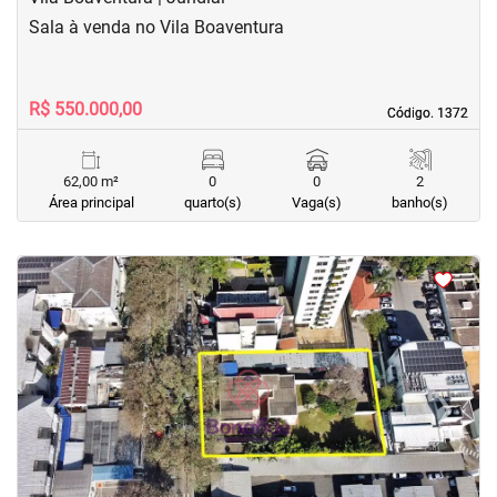
Sala à venda no Vila Boaventura
R$ 550.000,00
Código. 1372
Código. 1372
62,00 m²
0
0
2
Área principal
quarto(s)
Vaga(s)
banho(s)
<
<
<
<
‹
›
Previous
Next