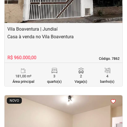
Vila Boaventura | Jundiaí
Casa à venda no Vila Boaventura
R$ 960.000,00
Código. 7862
Código. 7862
181,00 m²
3
2
4
Área principal
quarto(s)
Vaga(s)
banho(s)
<
<
<
<
NOVO