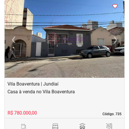
<
<
<
<
‹
›
Previous
Next
Vila Boaventura | Jundiaí
Casa à venda no Vila Boaventura
R$ 780.000,00
Código. 735
Código. 735