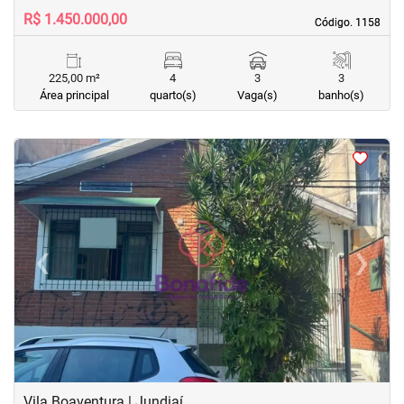
R$ 1.450.000,00
Código. 1158
Código. 1158
225,00 m²
4
3
3
Área principal
quarto(s)
Vaga(s)
banho(s)
<
<
<
<
‹
›
Previous
Next
Vila Boaventura | Jundiaí