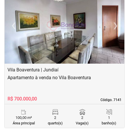
‹
›
Previous
Next
Vila Boaventura | Jundiaí
Apartamento à venda no Vila Boaventura
R$ 700.000,00
Código. 7141
Código. 7141
100,00 m²
2
2
1
Área principal
quarto(s)
Vaga(s)
banho(s)