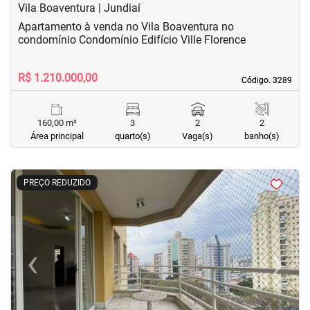
Vila Boaventura | Jundiaí
Apartamento à venda no Vila Boaventura no
condomínio Condomínio Edifício Ville Florence
R$ 1.210.000,00
Código. 3289
Código. 3289
160,00 m²
3
2
2
Área principal
quarto(s)
Vaga(s)
banho(s)
<
<
<
<
PREÇO REDUZIDO
‹
›
Previous
Next