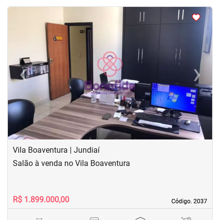
<
<
<
<
‹
›
Previous
Next
Vila Boaventura | Jundiaí
Salão à venda no Vila Boaventura
R$ 1.899.000,00
Código. 2037
Código. 2037