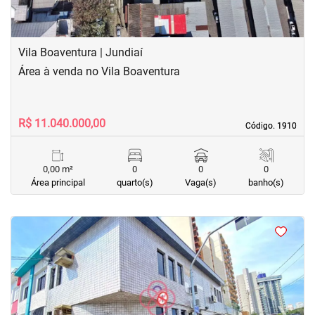
Vila Boaventura | Jundiaí
Área à venda no Vila Boaventura
R$ 11.040.000,00
Código. 1910
Código. 1910
0,00 m²
0
0
0
Área principal
quarto(s)
Vaga(s)
banho(s)
<
<
<
<
‹
›