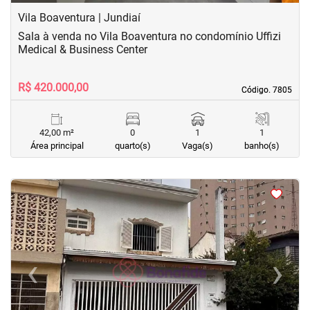
Vila Boaventura | Jundiaí
Sala à venda no Vila Boaventura no condomínio Uffizi
Medical & Business Center
R$ 420.000,00
Código. 7805
Código. 7805
42,00 m²
0
1
1
Área principal
quarto(s)
Vaga(s)
banho(s)
<
<
<
<
‹
›
Previous
Next