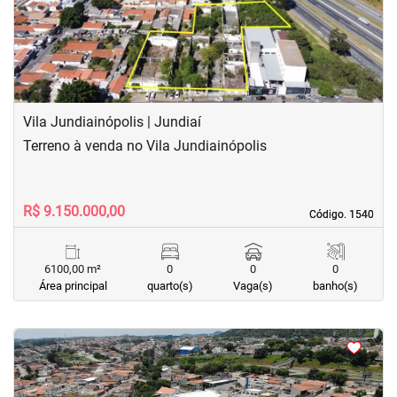
Vila Jundiainópolis | Jundiaí
Terreno à venda no Vila Jundiainópolis
R$ 9.150.000,00
Código. 1540
Código. 1540
6100,00 m²
0
0
0
Área principal
quarto(s)
Vaga(s)
banho(s)
<
<
<
<