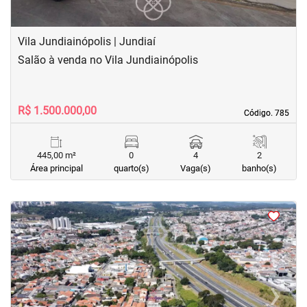
Vila Jundiainópolis | Jundiaí
Salão à venda no Vila Jundiainópolis
R$ 1.500.000,00
Código. 785
Código. 785
445,00 m²
0
4
2
Área principal
quarto(s)
Vaga(s)
banho(s)
<
<
<
‹
›
Previous
Next