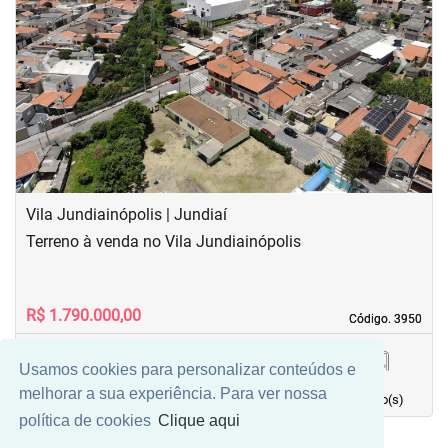
‹
›
Previous
Next
Vila Jundiainópolis | Jundiaí
Terreno à venda no Vila Jundiainópolis
R$ 1.790.000,00
Código. 3950
Código. 3950
Usamos cookies para personalizar conteúdos e
0,00 m²
0
0
0
melhorar a sua experiência. Para ver nossa
Área principal
quarto(s)
Vaga(s)
banho(s)
política de cookies
Clique aqui