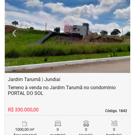
‹
›
Previous
Next
Jardim Tarumã | Jundiaí
Terreno à venda no Jardim Tarumã no condomínio
PORTAL DO SOL
R$ 330.000,00
Código. 1842
Código. 1842
1000,00 m²
0
0
0