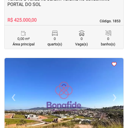
PORTAL DO SOL
R$ 425.000,00
Código. 1853
Código. 1853
0,00 m²
0
0
0
Área principal
quarto(s)
Vaga(s)
banho(s)
<
<
<
<
‹
›
Previous
Next