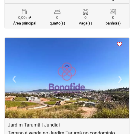
0,00 m²
0
0
0
Área principal
quarto(s)
Vaga(s)
banho(s)
<
<
<
<
‹
›
Previous
Next
Jardim Tarumã | Jundiaí
Terreno à venda no Jardim Tarumã no condomínio