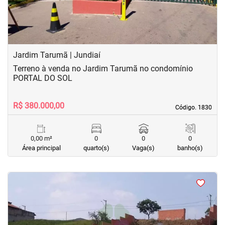
Jardim Tarumã | Jundiaí
Terreno à venda no Jardim Tarumã no condomínio
PORTAL DO SOL
R$ 380.000,00
Código. 1830
Código. 1830
0,00 m²
0
0
0
Área principal
quarto(s)
Vaga(s)
banho(s)
<
<
<
<