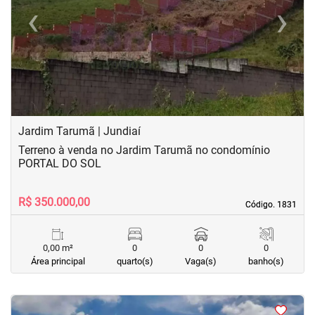
‹
›
Previous
Next
Jardim Tarumã | Jundiaí
Terreno à venda no Jardim Tarumã no condomínio
PORTAL DO SOL
R$ 350.000,00
Código. 1831
Código. 1831
0,00 m²
0
0
0
Área principal
quarto(s)
Vaga(s)
banho(s)
<
<
<
<