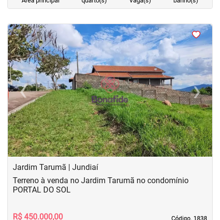
Área principal
quarto(s)
Vaga(s)
banho(s)
<
<
<
<
‹
›
Previous
Next
Jardim Tarumã | Jundiaí
Terreno à venda no Jardim Tarumã no condomínio
PORTAL DO SOL
R$ 450.000,00
Código. 1838
Código. 1838