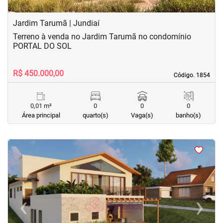
Jardim Tarumã | Jundiaí
Terreno à venda no Jardim Tarumã no condomínio
PORTAL DO SOL
R$ 450.000,00
Código. 1854
Código. 1854
0,01 m²
0
0
0
Área principal
quarto(s)
Vaga(s)
banho(s)
<
<
<
<
‹
›
Previous
Next