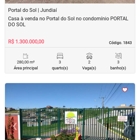
Portal do Sol | Jundiaí
Casa à venda no Portal do Sol no condomínio PORTAL
DO SOL
R$ 1.300.000,00
Código. 1843
Código. 1843
280,00 m²
3
2
3
Área principal
quarto(s)
Vaga(s)
banho(s)
<
<
<
<
‹
›
Previous
Next