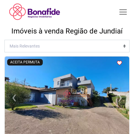
Imóveis à venda Região de Jundiaí
<
<
<
<
ACEITA PERMUTA
‹
›
Previous
Next